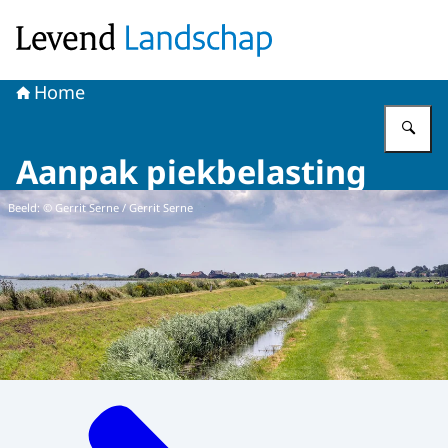
Naar de homepage van Levend Landschap
Home
Vu
Aanpak piekbelasting
Beeld: © Gerrit Serne / Gerrit Serne
Menu