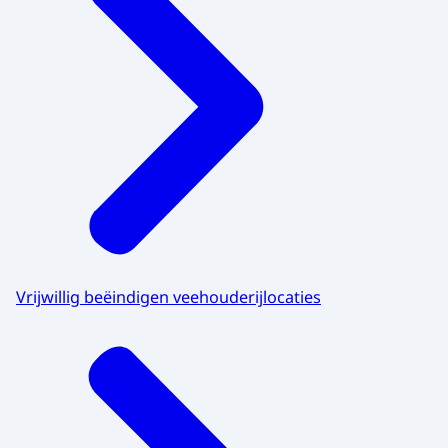
Vrijwillig beëindigen veehouderijlocaties