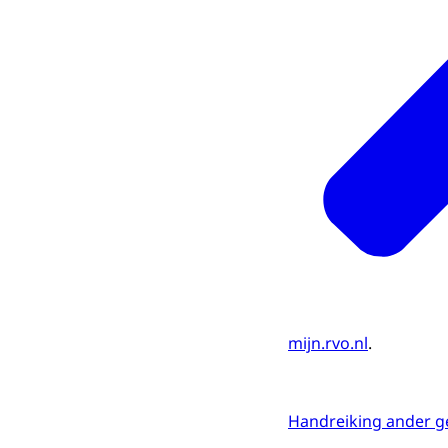
mijn.rvo.nl
.
Handreiking ander geb