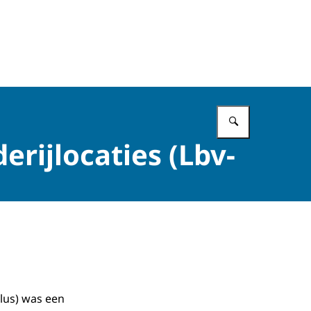
Vul in wat 
rijlocaties (Lbv-
plus) was een