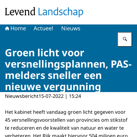
Naar de homepage van Levend Landschap
Home
Actueel
Nieuws
Vu
Groen licht voor
versnellingsplannen, PAS-
melders sneller een
nieuwe vergunning
Nieuwsbericht
15-07-2022 | 15:24
Het kabinet heeft vandaag groen licht gegeven voor
45 versnellingsvoorstellen van provincies om stikstof
te reduceren en de kwaliteit van natuur en water te
verbeteren. Het Rijk maakt hiervoor 504 miljoen euro