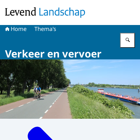
Naar de homepage van Levend Landschap
Home
Thema's
Vu
Verkeer en vervoer
Menu