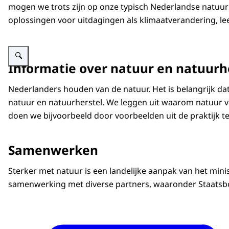
mogen we trots zijn op onze typisch Nederlandse natuur
dieren en planten worden met uitsterven bedreigd
oplossingen voor uitdagingen als klimaatverandering, l
Als dit zo doorgaat, raken de gevolgen ons allemaa
Vergroot afbeelding Logo basis
Gelukkig kunnen we hier iets aan doen. Door maat
Informatie over natuur en natuurh
Overheid, natuurorganisaties en andere partijen
Natuurherstel vraagt soms ook om ingrijpende m
Nederlanders houden van de natuur. Het is belangrijk da
planten. Het kappen van aangeplant naaldbos en h
natuur en natuurherstel. We leggen uit waarom natuur vo
water vasthouden en het veengebied CO2 kan ops
doen we bijvoorbeeld door voorbeelden uit de praktijk te
Binnen en buiten natuurgebieden versterken we de
mens en natuur. Zo geven we de natuur de kans zich
Samenwerken
Meer gezonde natuur is goed voor iedereen. Een sc
Sterker met natuur is een landelijke aanpak van het mini
samenwerking met diverse partners, waaronder Staatsb
Zorgen wij voor natuur, dan zorgt natuur voor ons
Sterker met Natuur