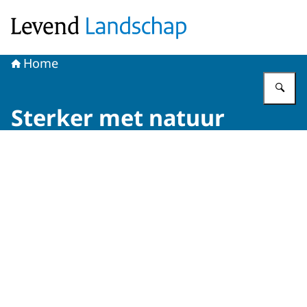
Naar de homepage van Levend Landschap
Home
Vu
Sterker met natuur