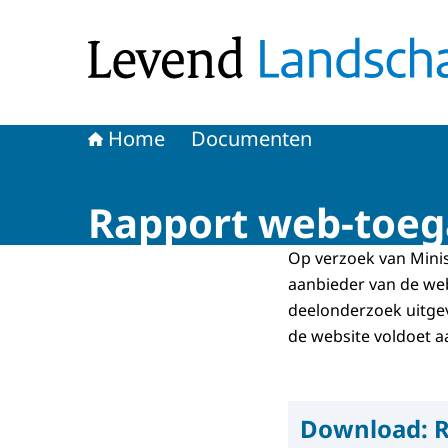
Naar de homepage van Levend Landschap
Home
Documenten
Rapport web-toeg
Op verzoek van Minis
aanbieder van de web
deelonderzoek uitgev
de website voldoet a
Download:
R