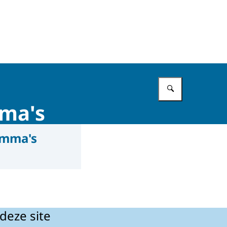
Vul in wat 
mma's
amma's
deze site