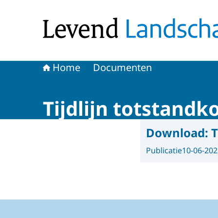
Naar de homepage van Levend Landschap
Home
Documenten
Tijdlijn totstan
Download:
T
Publicatie
10-06-202