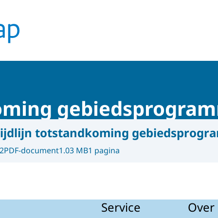
dkoming gebiedsprogra
ijdlijn totstandkoming gebiedsprogr
2
PDF-document
1.03 MB
1 pagina
Service
Over 