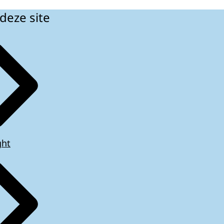
deze site
ght