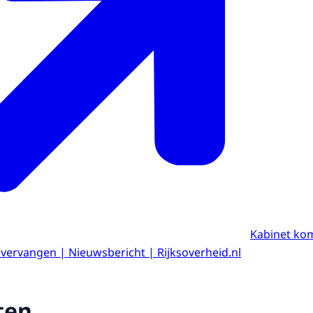
Kabinet ko
 vervangen | Nieuwsbericht | Rijksoverheid.nl
ten