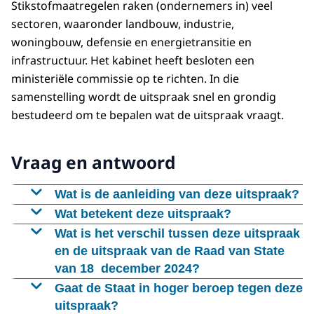
Stikstofmaatregelen raken (ondernemers in) veel
sectoren, waaronder landbouw, industrie,
woningbouw, defensie en energietransitie en
infrastructuur. Het kabinet heeft besloten een
ministeriële commissie op te richten. In die
samenstelling wordt de uitspraak snel en grondig
bestudeerd om te bepalen wat de uitspraak vraagt.
Vraag en antwoord
Wat is de aanleiding van deze uitspraak?
Vanochtend (22 januari 2025) heeft de
Wat betekent deze uitspraak?
rechtbank Den Haag uitspraak gedaan in de
De uitspraak stelt Greenpeace voor een
Wat is het verschil tussen deze uitspraak
bodemprocedure die door Greenpeace
belangrijk deel in het gelijk.
en de uitspraak van de Raad van State
Nederland is aangespannen tegen de Staat
van 18 december 2024?
De rechtbank vindt het voldoende bewezen
over het uitblijven van voldoende
dat er sprake is van door stikstof
Deze uitspraak verschilt van de uitspraak van
Gaat de Staat in hoger beroep tegen deze
stikstofreducerende maatregelen voor de
veroorzaakte verslechtering in Natura 2000-
de Raad van State van 18 december jl., omdat
uitspraak?