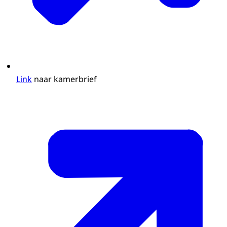
beslissing in een eventueel hoger beroep.
hier
meer over de actuele stand van zaken.
Link
naar kamerbrief