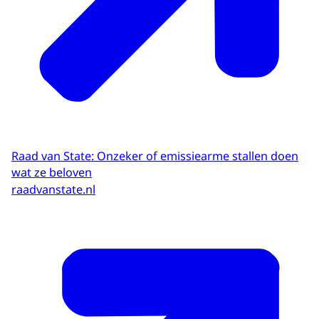
Raad van State: On­ze­ker of emis­sie­ar­me stal­len doen
wat ze be­lo­ven
raadvanstate.nl