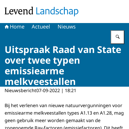
Naar de homepage van Levend Landschap
Home
Actueel
Nieuws
Vu
Uitspraak Raad van State
over twee typen
emissiearme
melkveestallen
Nieuwsbericht
07-09-2022 | 18:21
Bij het verlenen van nieuwe natuurvergunningen voor
emissiearme melkveestallen types A1.13 en A1.28, mag
geen gebruik meer worden gemaakt van de
zogenoemde Rav-factoren (emissiefactoren). Dit heeft